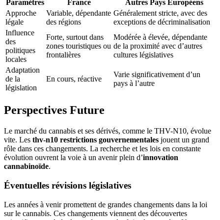
Paramètres
France
Autres Pays Européens
Approche
Variable, dépendante
Généralement stricte, avec des
légale
des régions
exceptions de décriminalisation
Influence
Forte, surtout dans
Modérée à élevée, dépendante
des
zones touristiques ou
de la proximité avec d’autres
politiques
frontalières
cultures législatives
locales
Adaptation
Varie significativement d’un
de la
En cours, réactive
pays à l’autre
législation
Perspectives Future
Le marché du cannabis et ses dérivés, comme le THV-N10, évolue
vite. Les
thv-n10 restrictions gouvernementales
jouent un grand
rôle dans ces changements. La recherche et les lois en constante
évolution ouvrent la voie à un avenir plein d’
innovation
cannabinoïde
.
Éventuelles révisions législatives
Les années à venir promettent de grandes changements dans la loi
sur le cannabis. Ces changements viennent des découvertes