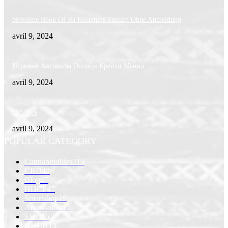
Novoline Book Of Ra Kostenlos Spielen Ohne Anmeldung
avril 9, 2024
Игровые Автоматы Онлайн Крейзи Манки
avril 9, 2024
888 Slot
avril 9, 2024
POPULAR CATEGORY
Cannabinoïdes
219
CBD
48
Blog
47
HHCP
47
Smartshop
19
Accessoires
17
THC
15
HHCH
13