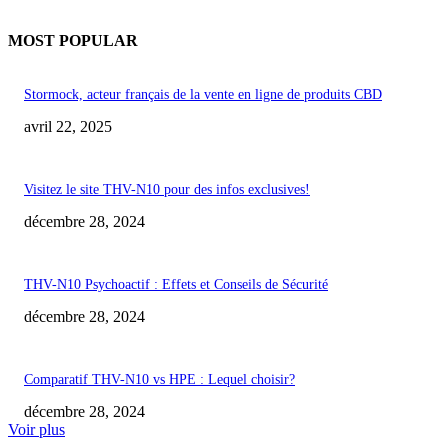
MOST POPULAR
Stormock, acteur français de la vente en ligne de produits CBD
avril 22, 2025
Visitez le site THV-N10 pour des infos exclusives!
décembre 28, 2024
THV-N10 Psychoactif : Effets et Conseils de Sécurité
décembre 28, 2024
Comparatif THV-N10 vs HPE : Lequel choisir?
décembre 28, 2024
Voir plus