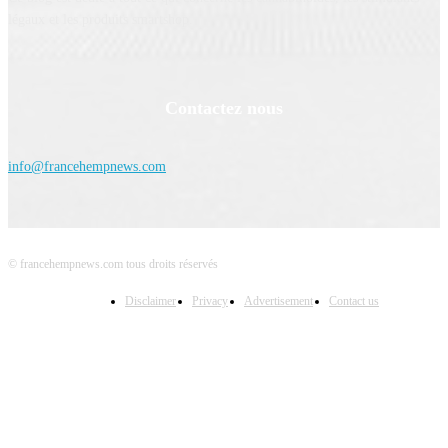
légaux et les produits smartshop.
Contactez nous
info@francehempnews.com
© francehempnews.com tous droits réservés
Disclaimer
Privacy
Advertisement
Contact us