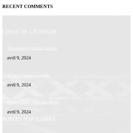
RECENT COMMENTS
CHOIX DE L'ÉDITEUR
Massachusetts Online Casinos
avril 9, 2024
Victoria Gaming License
avril 9, 2024
Online Casino Welcome Bonus
avril 9, 2024
POSTES POPULAIRES