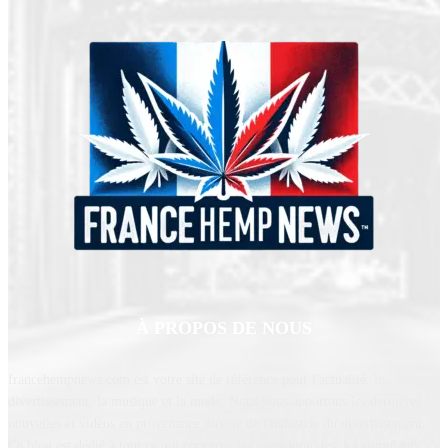
À PROPOS DE NOUS
francehempnews.com est votre site de référence pour l'actualité, le
divertissement, la musique et la mode. Nous vous apportons les dernières
nouvelles et vidéos en provenance directe de l'industrie du divertissement.
Ce blog est dédié à tout ce qui concerne les cannabinoïdes, les stimulants