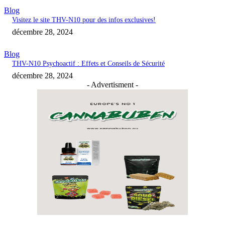
Blog
Visitez le site THV-N10 pour des infos exclusives!
décembre 28, 2024
Blog
THV-N10 Psychoactif : Effets et Conseils de Sécurité
décembre 28, 2024
- Advertisment -