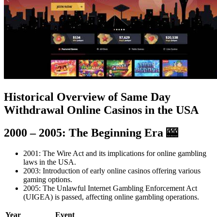
Historical Overview of Same Day
Withdrawal Online Casinos in the USA
2000 – 2005: The Beginning Era 🎰
2001: The Wire Act and its implications for online gambling
laws in the USA.
2003: Introduction of early online casinos offering various
gaming options.
2005: The Unlawful Internet Gambling Enforcement Act
(UIGEA) is passed, affecting online gambling operations.
Year
Event