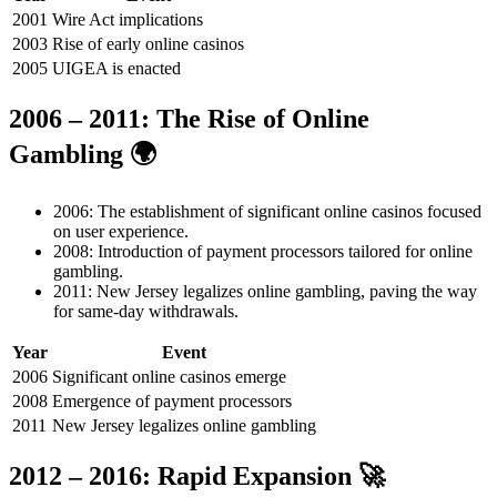
2001
Wire Act implications
2003
Rise of early online casinos
2005
UIGEA is enacted
2006 – 2011: The Rise of Online
Gambling 🌍
2006: The establishment of significant online casinos focused
on user experience.
2008: Introduction of payment processors tailored for online
gambling.
2011: New Jersey legalizes online gambling, paving the way
for same-day withdrawals.
Year
Event
2006
Significant online casinos emerge
2008
Emergence of payment processors
2011
New Jersey legalizes online gambling
2012 – 2016: Rapid Expansion 🚀