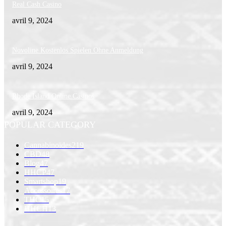
Real Cash Casino
avril 9, 2024
Novoline Kostenlos Spielen Ohne Anmeldung
avril 9, 2024
Rhode Island Online Casinos
avril 9, 2024
POPULAR CATEGORY
Cannabinoïdes
219
CBD
48
Blog
47
HHCP
47
Smartshop
19
Accessoires
17
THC
15
HHCH
13