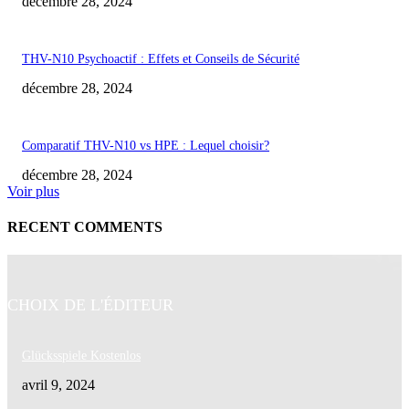
décembre 28, 2024
THV-N10 Psychoactif : Effets et Conseils de Sécurité
décembre 28, 2024
Comparatif THV-N10 vs HPE : Lequel choisir?
décembre 28, 2024
Voir plus
RECENT COMMENTS
CHOIX DE L'ÉDITEUR
Glücksspiele Kostenlos
avril 9, 2024