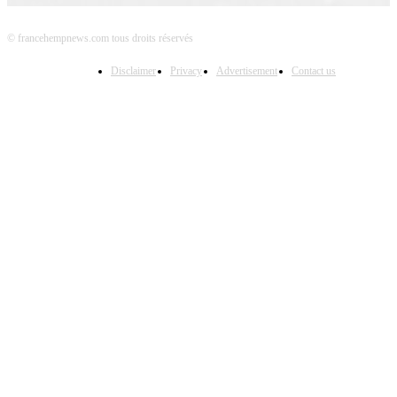
© francehempnews.com tous droits réservés
Disclaimer
Privacy
Advertisement
Contact us