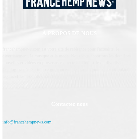
À PROPOS DE NOUS
francehempnews.com est votre site de référence pour l'actualité, le
divertissement, la musique et la mode. Nous vous apportons les dernières
nouvelles et vidéos en provenance directe de l'industrie du divertissement.
Ce blog est dédié à tout ce qui concerne les cannabinoïdes, les stimulants
légaux et les produits smartshop.
Contactez nous
info@francehempnews.com