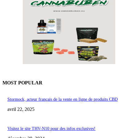
MOST POPULAR
Stormock, acteur français de la vente en ligne de produits CBD
avril 22, 2025
Visitez le site THV-N10 pour des infos exclusives!