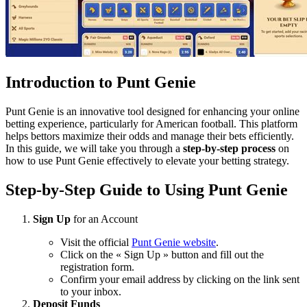
Introduction to Punt Genie
Punt Genie is an innovative tool designed for enhancing your online
betting experience, particularly for American football. This platform
helps bettors maximize their odds and manage their bets efficiently.
In this guide, we will take you through a
step-by-step process
on
how to use Punt Genie effectively to elevate your betting strategy.
Step-by-Step Guide to Using Punt Genie
Sign Up
for an Account
Visit the official
Punt Genie website
.
Click on the « Sign Up » button and fill out the
registration form.
Confirm your email address by clicking on the link sent
to your inbox.
Deposit Funds