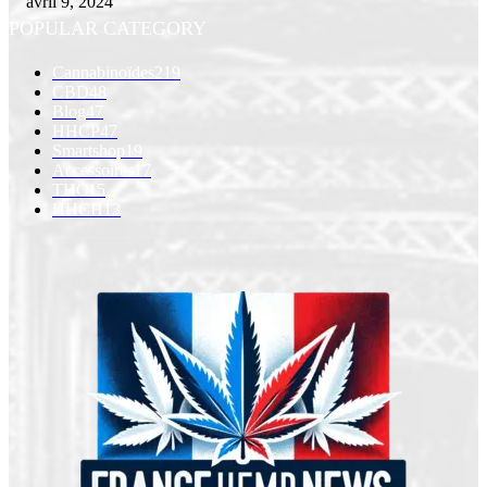
avril 9, 2024
POPULAR CATEGORY
Cannabinoïdes
219
CBD
48
Blog
47
HHCP
47
Smartshop
19
Accessoires
17
THC
15
HHCH
13