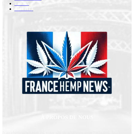
THC
15
HHCH
13
À PROPOS DE NOUS
francehempnews.com est votre site de référence pour l'actualité, le