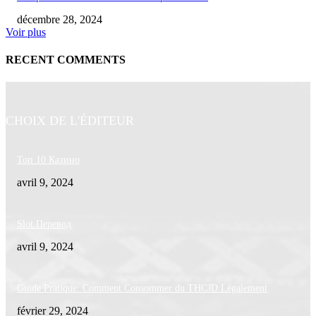
décembre 28, 2024
Voir plus
RECENT COMMENTS
CHOIX DE L'ÉDITEUR
Топ 10 Казино
avril 9, 2024
Slot Перевод
avril 9, 2024
Guide Pratique: Comment Consommer du THCJD Légalement
février 29, 2024