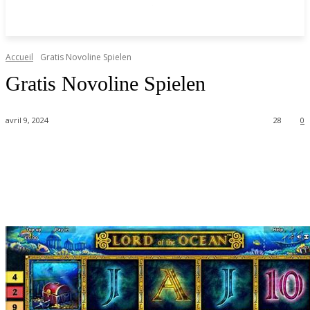
Accueil
Gratis Novoline Spielen
Gratis Novoline Spielen
avril 9, 2024
28
0