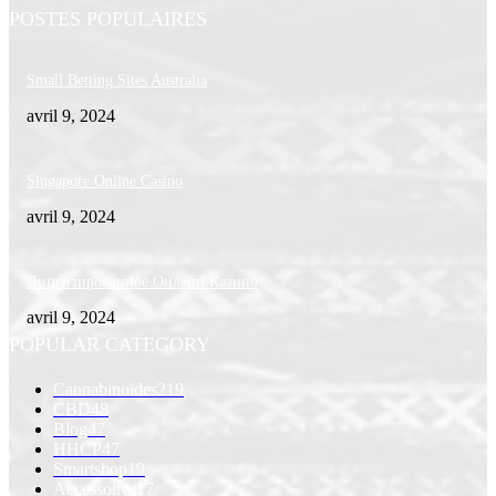
POSTES POPULAIRES
Small Betting Sites Australia
avril 9, 2024
Singapore Online Casino
avril 9, 2024
Лицензированное Онлайн Казино
avril 9, 2024
POPULAR CATEGORY
Cannabinoïdes
219
CBD
48
Blog
47
HHCP
47
Smartshop
19
Accessoires
17