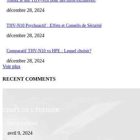
Visitez le site THV-N10 pour des infos exclusives!
décembre 28, 2024
THV-N10 Psychoactif : Effets et Conseils de Sécurité
décembre 28, 2024
Comparatif THV-N10 vs HPE : Lequel choisir?
décembre 28, 2024
Voir plus
RECENT COMMENTS
CHOIX DE L'ÉDITEUR
Casino Simulator
avril 9, 2024