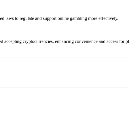
d laws to regulate and support online gambling more effectively.
ted accepting cryptocurrencies, enhancing convenience and access for pl