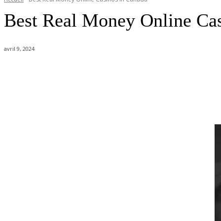
Best Real Money Online Ca
avril 9, 2024
Partager