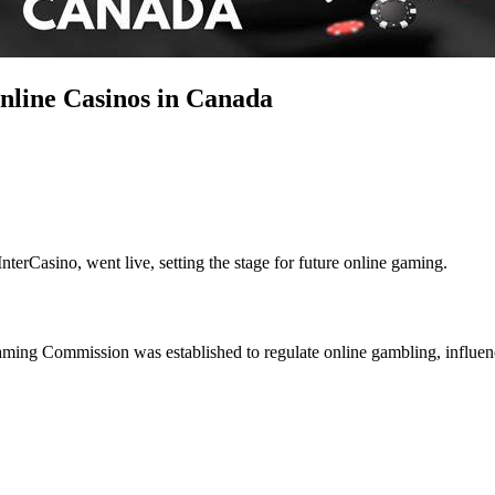
nline Casinos in Canada
 InterCasino, went live, setting the stage for future online gaming.
ng Commission was established to regulate online gambling, influen