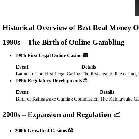
Historical Overview of Best Real Money O
1990s – The Birth of Online Gambling
1994: First Legal Online Casino 🎰
Event
Details
Launch of the First Legal Casino
The first legal online casino,
1996: Regulatory Developments ⚖️
Event
Details
Birth of Kahnawake Gaming Commission
The Kahnawake Gami
2000s – Expansion and Regulation 📈
2000: Growth of Casinos 🎲