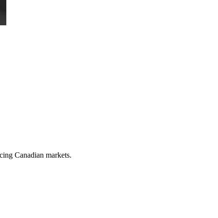
cing Canadian markets.