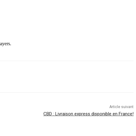
ayers.
Article suivant
CBD : Livraison express disponible en France!