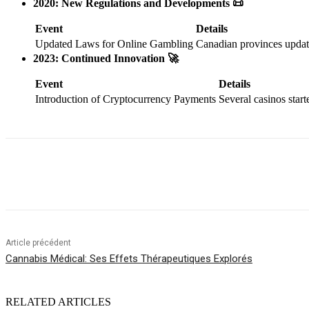
2020: New Regulations and Developments 📜
Event
Details
Updated Laws for Online Gambling
Canadian provinces update
2023: Continued Innovation 🚀
Event
Details
Introduction of Cryptocurrency Payments
Several casinos star
Partager
Article précédent
Cannabis Médical: Ses Effets Thérapeutiques Explorés
RELATED ARTICLES