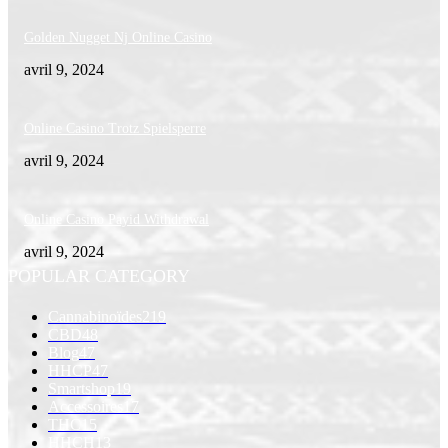
Golden Nugget Nj Online Casino
avril 9, 2024
Online Casino Trotz Spielsperre
avril 9, 2024
Online Casino Payid Withdrawal
avril 9, 2024
POPULAR CATEGORY
Cannabinoïdes
219
CBD
48
Blog
47
HHCP
47
Smartshop
19
Accessoires
17
THC
15
HHCH
13