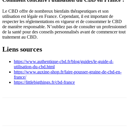
Le CBD offre de nombreux bienfaits thérapeutiques et son
utilisation est légale en France. Cependant, il est important de
respecter les réglementations en vigueur et de consommer le CBD
de manière responsable. N’oubliez pas de consulter un professionnel
de la santé pour des conseils personnalisés avant de commencer tout
traitement au CBD.
Liens sources
https://www.authentique-cbd.fr/blog/guides/le-guide-d-
utilisation-du-cbd.html
https://www.auxine-shop.fr/faire-pousser-graine-de-cbd-en-
france/
https://littlebigthings.fr/cbd-france