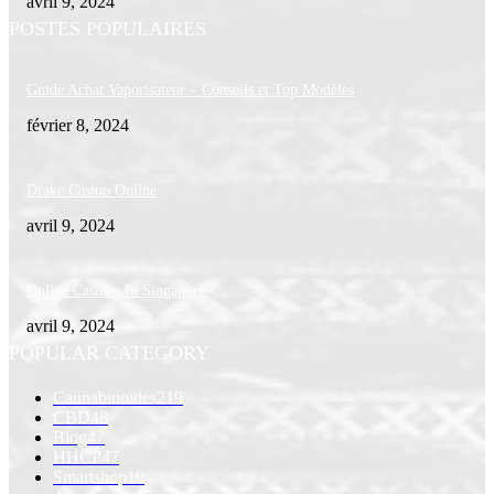
avril 9, 2024
POSTES POPULAIRES
Guide Achat Vaporisateur – Conseils et Top Modèles
février 8, 2024
Drake Casino Online
avril 9, 2024
Online Casinos In Singapore
avril 9, 2024
POPULAR CATEGORY
Cannabinoïdes
219
CBD
48
Blog
47
HHCP
47
Smartshop
19