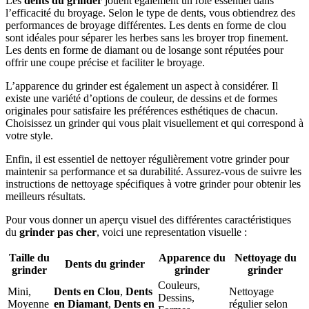
Les
dents du grinder
jouent également un rôle essentiel dans
l’efficacité du broyage. Selon le type de dents, vous obtiendrez des
performances de broyage différentes. Les dents en forme de clou
sont idéales pour séparer les herbes sans les broyer trop finement.
Les dents en forme de diamant ou de losange sont réputées pour
offrir une coupe précise et faciliter le broyage.
L’apparence du grinder est également un aspect à considérer. Il
existe une variété d’options de couleur, de dessins et de formes
originales pour satisfaire les préférences esthétiques de chacun.
Choisissez un grinder qui vous plait visuellement et qui correspond à
votre style.
Enfin, il est essentiel de nettoyer régulièrement votre grinder pour
maintenir sa performance et sa durabilité. Assurez-vous de suivre les
instructions de nettoyage spécifiques à votre grinder pour obtenir les
meilleurs résultats.
Pour vous donner un aperçu visuel des différentes caractéristiques
du
grinder pas cher
, voici une representation visuelle :
Taille du
Apparence du
Nettoyage du
Dents du grinder
grinder
grinder
grinder
Couleurs,
Mini,
Dents en Clou
,
Dents
Nettoyage
Dessins,
Moyenne
en Diamant
,
Dents en
régulier selon