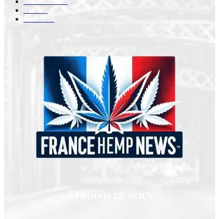
Accessoires
17
THC
15
HHCH
13
À PROPOS DE NOUS