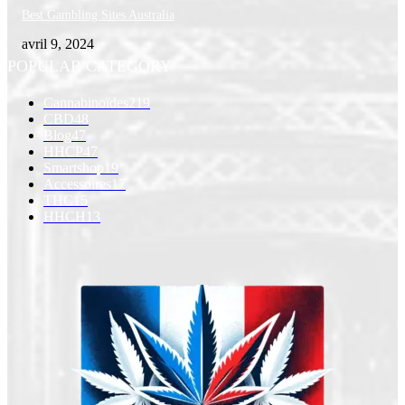
Best Gambling Sites Australia
avril 9, 2024
POPULAR CATEGORY
Cannabinoïdes
219
CBD
48
Blog
47
HHCP
47
Smartshop
19
Accessoires
17
THC
15
HHCH
13