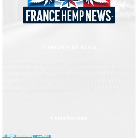
À PROPOS DE NOUS
francehempnews.com est votre site de référence pour l'actualité, le
divertissement, la musique et la mode. Nous vous apportons les dernières
nouvelles et vidéos en provenance directe de l'industrie du divertissement.
Ce blog est dédié à tout ce qui concerne les cannabinoïdes, les stimulants
légaux et les produits smartshop.
Contactez nous
info@francehempnews.com